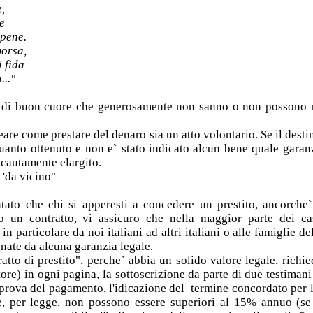
e,
ce
spene.
morsa,
i fida
..."
 di buon cuore che generosamente non sanno o non possono n
eare come prestare del denaro sia un atto volontario. Se il desti
 quanto ottenuto e non e` stato indicato alcun bene quale garanzi
ncautamente elargito.
'da vicino"
ato che chi si apperesti a concedere un prestito, ancorche
o un contratto, vi assicuro che nella maggior parte dei c
in particolare da noi italiani ad altri italiani o alle famiglie 
te da alcuna garanzia legale.
tto di prestito", perche` abbia un solido valore legale, richie
itore) in ogni pagina, la sottoscrizione da parte di due testiman
a prova del pagamento, l'idicazione del termine concordato per l
he, per legge, non possono essere superiori al 15% annuo (se 