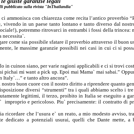
le giuste garanzie legali
li pubblicato sulla rivista "InThailandia"
ci ammonisca con chiarezza come recita l’antico proverbio “P
, vivendo in un paese tanto lontano e tanto diverso dal nostro
sociale!), potremmo ritrovarci in entrambi i fossi della trincea: 
a necessita`.
are come sia possibile sfatare il proverbio attraverso il buon u
mente, le massime garanzie possibili nei casi in cui ci si possa
in cuinon siano, per varie ragioni applicabili e ci si trovi cost
ai pichai mi want a pick up. Epoi mai Mama` mai sabai.” Oppu
in Italy`…” e tanto altro ancora”.
 nostro buon cuore con il nostro diritto a riprendere quanto g
sposizione diversi “strumenti” tra i quali abbiamo scelto i tre 
tamente legittimi, il terzo, proibito in Italia se eseguito a ga
 improprio e pericoloso. Piu` precisamente: il contratto di pre
ia ricordare che l’usura e` un reato, a mio modesto avviso, tr
 dedicato a potenziali usurai, quelli che Dante mette, a 