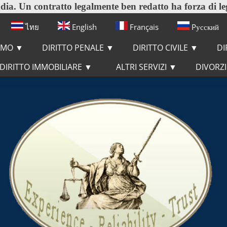
ia. Un contratto legalmente ben redatto ha forza di leg
ไทย
English
Français
Pусский
IAMO
▼
DIRITTO PENALE
▼
DIRITTO CIVILE
▼
DI
DIRITTO IMMOBILIARE
▼
ALTRI SERVIZI
▼
DIVORZ