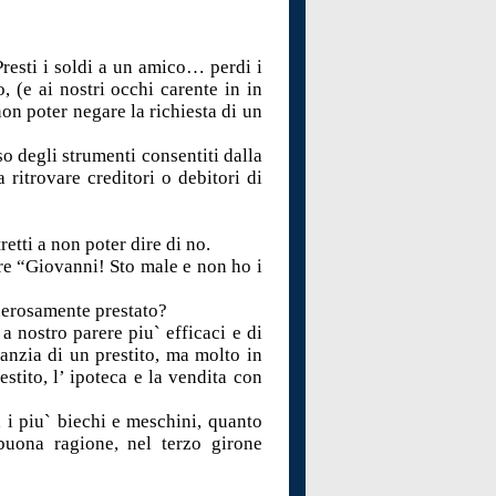
resti i soldi a un amico… perdi i
, (e ai nostri occhi carente in in
non poter negare la richiesta di un
so degli strumenti consentiti dalla
 ritrovare creditori o debitori di
retti a non poter dire di no.
re “Giovanni! Sto male e non ho i
enerosamente prestato?
a nostro parere piu` efficaci e di
ranzia di un prestito, ma molto in
stito, l’ ipoteca e la vendita con
a i piu` biechi e meschini, quanto
buona ragione, nel terzo girone