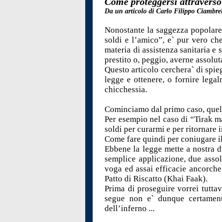
Come proteggersi attraverso 
Da un articolo di Carlo Filippo Ciambrel
Nonostante la saggezza popolare 
soldi e l’amico”, e` pur vero che
materia di assistenza sanitaria e 
prestito o, peggio, averne assolut
Questo articolo cerchera` di spieg
legge e ottenere, o fornire legal
chicchessia.
Cominciamo dal primo caso, quello 
Per esempio nel caso di “Tirak m
soldi per curarmi e per ritornare 
Come fare quindi per coniugare il
Ebbene la legge mette a nostra di
semplice applicazione, due assolu
voga ed assai efficacie ancorche`
Patto di Riscatto (Khai Faak).
Prima di proseguire vorrei tuttav
segue non e` dunque certamente
dell’inferno ...