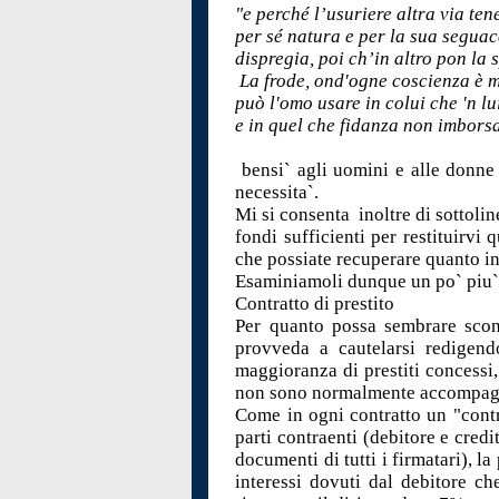
"e perché l’usuriere altra via ten
per sé natura e per la sua segua
dispregia, poi ch’in altro pon la 
La frode, ond'ogne coscienza è 
può l'omo usare in colui che 'n lu
e in quel che fidanza non imborsa
bensi` agli uomini e alle donne
necessita`.
Mi si consenta inoltre di sottolin
fondi sufficienti per restituirvi
che possiate recuperare quanto i
Esaminiamoli dunque un po` piu` 
Contratto di prestito
Per quanto possa sembrare scont
provveda a cautelarsi redigend
maggioranza di prestiti concessi, 
non sono normalmente accompagna
Come in ogni contratto un "contra
parti contraenti (debitore e cred
documenti di tutti i firmatari), l
interessi dovuti dal debitore c