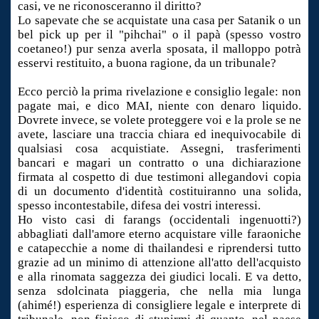
casi, ve ne riconosceranno il diritto?
Lo sapevate che se acquistate una casa per Satanik o un
bel pick up per il "pihchai" o il papà (spesso vostro
coetaneo!) pur senza averla sposata, il malloppo potrà
esservi restituito, a buona ragione, da un tribunale?
Ecco perciò la prima rivelazione e consiglio legale: non
pagate mai, e dico MAI, niente con denaro liquido.
Dovrete invece, se volete proteggere voi e la prole se ne
avete, lasciare una traccia chiara ed inequivocabile di
qualsiasi cosa acquistiate. Assegni, trasferimenti
bancari e magari un contratto o una dichiarazione
firmata al cospetto di due testimoni allegandovi copia
di un documento d'identità costituiranno una solida,
spesso incontestabile, difesa dei vostri interessi.
Ho visto casi di farangs (occidentali ingenuotti?)
abbagliati dall'amore eterno acquistare ville faraoniche
e catapecchie a nome di thailandesi e riprendersi tutto
grazie ad un minimo di attenzione all'atto dell'acquisto
e alla rinomata saggezza dei giudici locali. E va detto,
senza sdolcinata piaggeria, che nella mia lunga
(ahimé!) esperienza di consigliere legale e interprete di