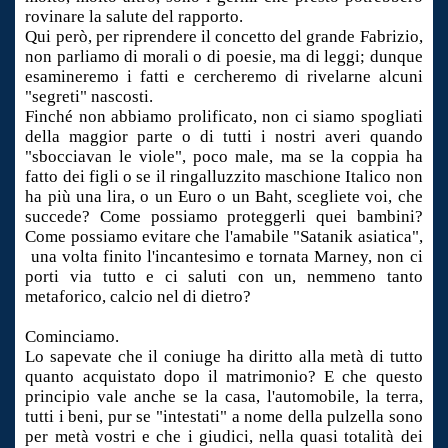
rovinare la salute del rapporto.
Qui però, per riprendere il concetto del grande Fabrizio,
non parliamo di morali o di poesie, ma di leggi; dunque
esamineremo i fatti e cercheremo di rivelarne alcuni
"segreti" nascosti.
Finché non abbiamo prolificato, non ci siamo spogliati
della maggior parte o di tutti i nostri averi quando
"sbocciavan le viole", poco male, ma se la coppia ha
fatto dei figli o se il ringalluzzito maschione Italico non
ha più una lira, o un Euro o un Baht, scegliete voi, che
succede? Come possiamo proteggerli quei bambini?
Come possiamo evitare che l'amabile "Satanik asiatica",
una volta finito l'incantesimo e tornata Marney, non ci
porti via tutto e ci saluti con un, nemmeno tanto
metaforico, calcio nel di dietro?
Cominciamo.
Lo sapevate che il coniuge ha diritto alla metà di tutto
quanto acquistato dopo il matrimonio? E che questo
principio vale anche se la casa, l'automobile, la terra,
tutti i beni, pur se "intestati" a nome della pulzella sono
per metà vostri e che i giudici, nella quasi totalità dei