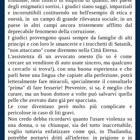
tribunale, non finisco di stupirmi di quanto, nel paese
degli enigmatici sorrisi, i giudici siano saggi, imparziali
e incorruttibili costituendo un bell'esempio di etica e
onestà, in un campo di grande rilevanza sociale, in un
paese in altri campi ancora tristemente afflitto dal
deprecabile fenomeno della corruzione.
I giudici provengono quasi sempre da famiglie di alti
principi e con loro le smancerie e i trucchetti di Satanik,
"non attaccano" come diremmo nella Città Eterna.
L'assistenza di un avvocato onesto (lo so è come
cercare un venditore di auto usate sincero, ma qualcuno
a cercarlo si trova!), con una buona esperienza e che
parli bene una lingua che capiate alla perfezione, potrà
letteralmente fare miracoli, specialmente il consultarlo
"prima" di fare fesserie! Prevenire, si sa, è meglio che
curare, ma un buon dottore a volte può salvarvi quella
pelle che avevato dato già per spacciata.
Le cose diventano però molto più complicate e
pericolose in caso di liti gravi.
Non credo debba ricordarvi quanto l'usare violenza su
una donna, o su chiunque, sia del tutto inaccettabile,
voglio tuttavia enfatizzare come qui, in Thailandia,
potrebbe portarvi dritti all'inferno: in prigione o in