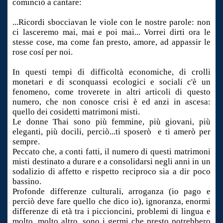
cominciò a cantare:
...Ricordi sbocciavan le viole con le nostre parole: non
ci lasceremo mai, mai e poi mai... Vorrei dirti ora le
stesse cose, ma come fan presto, amore, ad appassir le
rose cosí per noi.
In questi tempi di difficoltà economiche, di crolli
monetari e di sconquassi ecologici e sociali c'è un
fenomeno, come troverete in altri articoli di questo
numero, che non conosce crisi è ed anzi in ascesa:
quello dei cosidetti matrimoni misti.
Le donne Thai sono più femmine, più giovani, più
eleganti, più docili, perciò...ti sposerò e ti amerò per
sempre.
Peccato che, a conti fatti, il numero di questi matrimoni
misti destinato a durare e a consolidarsi negli anni in un
sodalizio di affetto e rispetto reciproco sia a dir poco
bassino.
Profonde differenze culturali, arroganza (io pago e
perciò deve fare quello che dico io), ignoranza, enormi
differenze di età tra i piccioncini, problemi di lingua e
molto, molto altro, sono i germi che presto potrebbero