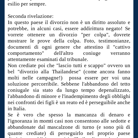
esilio per sempre.
Seconda rivelazione:
In questo paese il divorzio non è un diritto assoluto e
potrebbe, in alcuni casi, essere addirittura negato! Se
vorrete ottenere un divorzio "per colpa", dovrete
mostrare le prove della colpa. Foto, testimonianze,
documenti di ogni genere che attestino il "cattivo
comportamento" dell'altro coniuge verranno
attentamente esaminati dal tribunale.
Non crediate poi che "lascio tutti e scappo" ovvero un
bel "divorzio alla Thailandese" (come ancora fanno
molti nelle campagne!) possa essere per voi una
soluzione percorribile. Sebbene l'abbandono del tetto
coniugale sia stato da lungo tempo depenalizzato,
l'abbandono di minore e l'inadempimento degli obblighi
nei confronti dei figli è un reato ed è perseguibile anche
in Italia.
Se è vero che spesso la mancanza di denaro e
l'ignoranza in momti casi non consentono alle sedotte e
abbandonate dal mascalzone di turno (e sono più di
quante crediate) di perseguirlo nel proprio paese