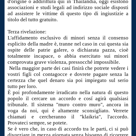
d'origine o addirittura qui in Thailandia, oggi esistono
associazioni e studi legali ad indirizzo sociale disposti
ad assistere le vittime di questo tipo di ingiustizie a
titolo del tutto gratuito.
Terza rivelazione:
L'affidamento esclusivo di minori senza il consenso
esplicito della madre è, tranne nel caso in cui questa sia
ospite delle patrie galere, o dichiarata pazza, cioè
totalmente incapace, o abbia esercitato sui minori
comprovata grave violenza, pressocché impossibile.
Nella maggior parte dei casi finirà che potrete vedere i
vostri figli col contagocce e dovrete pagare senza la
certezza che quel denaro sia poi impiegato sul serio
tutto per loro.
È poi profondamente irradicato nella natura di questo
popolo il cercare un accordo e cosí agirà qualsiasi
tribunale. Il sistema "muro contro muro", ancora in
voga da noi, qui è altamente sconsigliato. Verrete
chiamati e cercheranno il "klaikria", l'accordo.
Provateci sempre, se potete.
Se è vero che, in caso di accordo tra le parti, ci si può
divorziare in mezza giornata senza bisogno di ricorrere