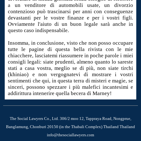
a un venditore di automobili usate, un divorzio
contenzioso può trascinarsi per anni con conseguenze
devastanti per le vostre finanze e per i vostri figli.
Ovviamente l'aiuto di un buon legale sarà anche in
questo caso indispensabile.
Insomma, in conclusione, visto che non posso occupare
tutte le pagine di questa bella rivista con le mie
chiacchere, lasciatemi riassumere in poche parole i miei
consigli legali: siate prudenti, almeno quanto lo sareste
stati a casa vostra, meglio se di più, non siate tirchi
(khiniao) e non vergognatevi di mostrare i vostri
sentimenti che qui, in questa terra di misteri e magie, se
sinceri, possono spezzare i più malefici incantesimi e
addirittura intenerire quella becera di Marney!
The Social Lawyers Co., Ltd. 306/2 moo 12, Tappraya Road, Nongprue,
Banglamung, Chonburi 20150 (in the Thabali Complex) Thailand Thailand
info@thesociallawyers.com