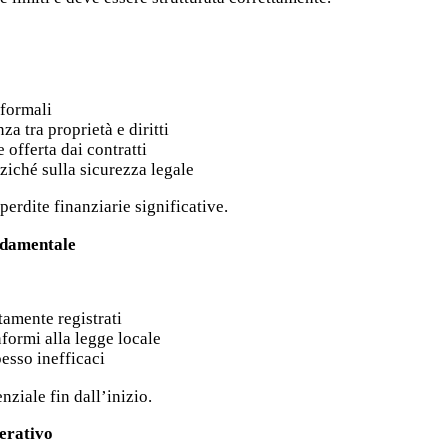
nformali
a tra proprietà e diritti
 offerta dai contratti
ziché sulla sicurezza legale
erdite finanziarie significative.
ndamentale
ttamente registrati
nformi alla legge locale
pesso inefficaci
nziale fin dall’inizio.
erativo