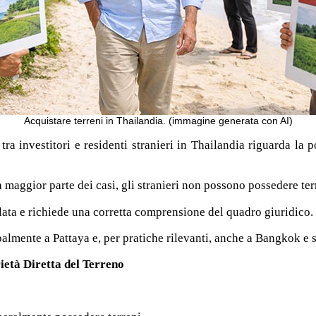
Acquistare terreni in Thailandia. (immagine generata con AI)
ra investitori e residenti stranieri in Thailandia riguarda la p
a maggior parte dei casi, gli stranieri non possono possedere ter
colata e richiede una corretta comprensione del quadro giuridico.
palmente a Pattaya e, per pratiche rilevanti, anche a Bangkok e su
età Diretta del Terreno