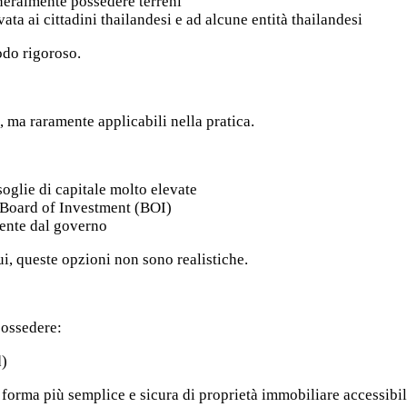
neralmente possedere terreni
vata ai cittadini thailandesi e ad alcune entità thailandesi
odo rigoroso.
, ma raramente applicabili nella pratica.
oglie di capitale molto elevate
 Board of Investment (BOI)
mente dal governo
ui, queste opzioni non sono realistiche.
possedere:
d)
forma più semplice e sicura di proprietà immobiliare accessibile