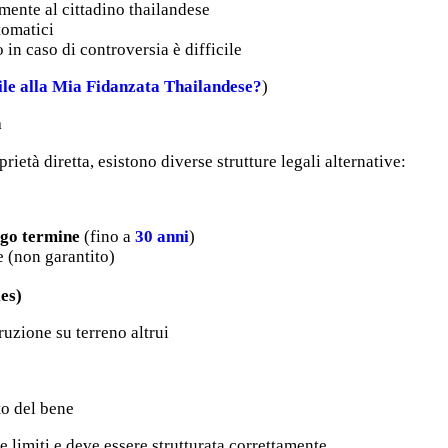
lmente al cittadino thailandese
utomatici
 in caso di controversia è difficile
le alla Mia Fidanzata Thailandese?
)
à
rietà diretta, esistono diverse strutture legali alternative:
ngo termine
(fino a
30 anni
)
e (non garantito)
ies)
ruzione su terreno altrui
to del bene
 limiti e deve essere strutturata correttamente.