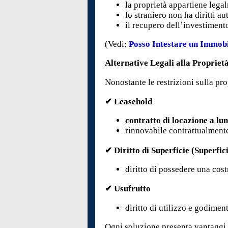
la proprietà appartiene lega
lo straniero non ha diritti a
il recupero dell’investimento
(Vedi:
Posso Intestare un Immobi
Alternative Legali alla Propriet
Nonostante le restrizioni sulla prop
✔ Leasehold
contratto di locazione a lu
rinnovabile contrattualment
✔ Diritto di Superficie (Superfic
diritto di possedere una cost
✔ Usufrutto
diritto di utilizzo e godimen
Ogni soluzione presenta vantaggi e