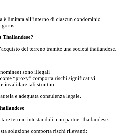
ra è limitata all’interno di ciascun condominio
rigorosi
tà Thailandese?
acquisto del terreno tramite una società thailandese.
(nominee) sono illegali
i come “proxy” comporta rischi significativi
e invalidare tali strutture
autela e adeguata consulenza legale.
Thailandese
tare terreni intestandoli a un partner thailandese.
sta soluzione comporta rischi rilevanti: