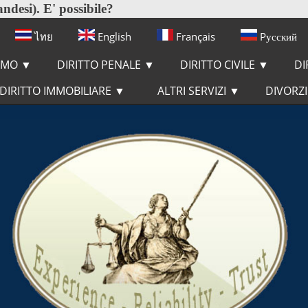
ndesi). E' possibile?
ไทย
English
Français
Pусский
IAMO
▼
DIRITTO PENALE
▼
DIRITTO CIVILE
▼
DI
DIRITTO IMMOBILIARE
▼
ALTRI SERVIZI
▼
DIVORZ