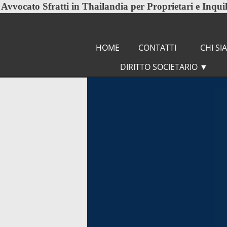
Avvocato Sfratti
in Thailandia per Proprietari e Inquil
HOME
CONTATTI
CHI S
DIRITTO SOCIETARIO
▼