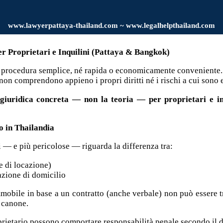
www.
lawyerpattaya
-thailand.com ~ www.legalhelpthailand.com
er Proprietari e Inquilini (Pattaya & Bangkok)
na procedura semplice, né rapida o economicamente conveniente.
 non comprendono appieno i propri diritti né i rischi a cui sono 
giuridica concreta — non la teoria — per proprietari e inq
o in Thailandia
 — e più pericolose — riguarda la differenza tra:
e di locazione)
zione di domicilio
mmobile in base a un contratto (anche verbale) non può essere
 canone.
rietario possono comportare responsabilità penale secondo il dir