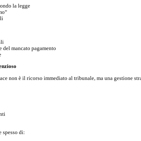
ondo la legge
omo”
li
li
ze del mancato pagamento
e
tenzioso
cace non è il ricorso immediato al tribunale, ma una gestione str
i
nti
 spesso di: