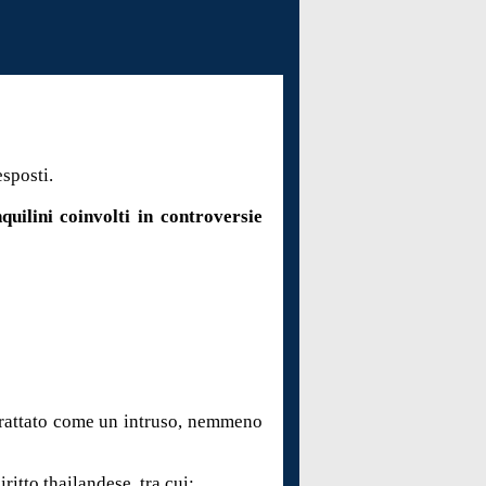
esposti.
uilini coinvolti in controversie
 trattato come un intruso, nemmeno
itto thailandese, tra cui: