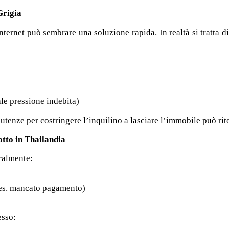
Grigia
internet può sembrare una soluzione rapida. In realtà si tratta 
ale pressione indebita)
 utenze per costringere l’inquilino a lasciare l’immobile può rito
atto in Thailandia
ralmente:
es. mancato pagamento)
esso: