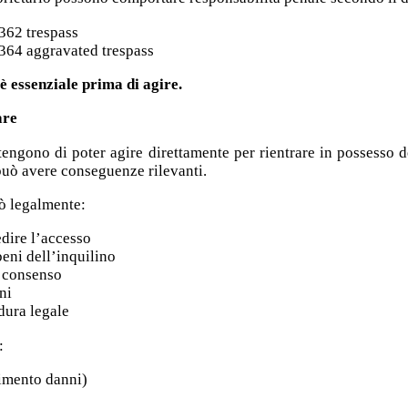
362 trespass
364 aggravated trespass
 essenziale prima di agire.
are
ritengono di poter agire direttamente per rientrare in possesso 
e può avere conseguenze rilevanti.
uò legalmente:
dire l’accesso
eni dell’inquilino
a consenso
ni
dura legale
:
cimento danni)