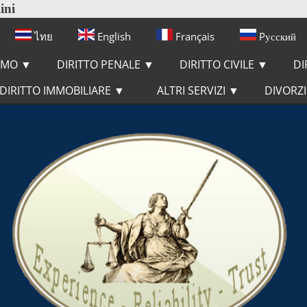
ini
ไทย
English
Français
Pусский
IAMO
▼
DIRITTO PENALE
▼
DIRITTO CIVILE
▼
DI
DIRITTO IMMOBILIARE
▼
ALTRI SERVIZI
▼
DIVORZ