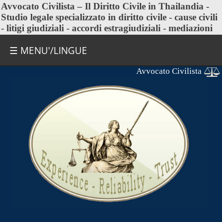
Avvocato Civilista
– Il Diritto Civile in Thailandia -
Studio legale specializzato in diritto civile - cause civili
- litigi giudiziali - accordi estragiudiziali - mediazioni
☰ MENU'/LINGUE
Avvocato Civilista