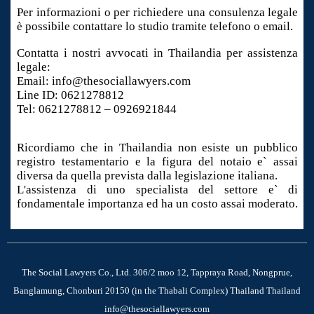
Per informazioni o per richiedere una consulenza legale
è possibile contattare lo studio tramite telefono o email.
Contatta i nostri avvocati in Thailandia per assistenza
legale:
Email: info@thesociallawyers.com
Line ID: 0621278812
Tel: 0621278812 – 0926921844
Ricordiamo che in Thailandia non esiste un pubblico
registro testamentario e la figura del notaio e` assai
diversa da quella prevista dalla legislazione italiana.
L'assistenza di uno specialista del settore e` di
fondamentale importanza ed ha un costo assai moderato.
The Social Lawyers Co., Ltd. 306/2 moo 12, Tappraya Road, Nongprue,
Banglamung, Chonburi 20150 (in the Thabali Complex) Thailand Thailand
info@thesociallawyers.com